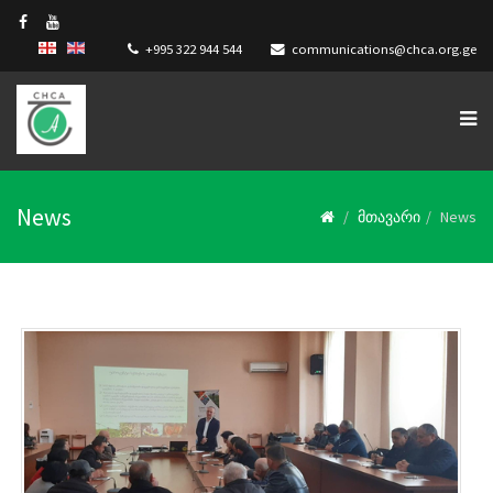
+995 322 944 544
communications@chca.org.ge
News
მთავარი
News