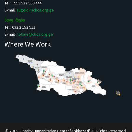
Tel.: +995 577 960 444
E-mail:
zugdidi@chca.org.ge
სოფ. რუხი
Tel.: 032 2 152 911
E-mail:
hotline@chca.org.ge
Where We Work
© 2015 . Charity Humanitarian Center "Abkhazeti" All Rights Reserved.