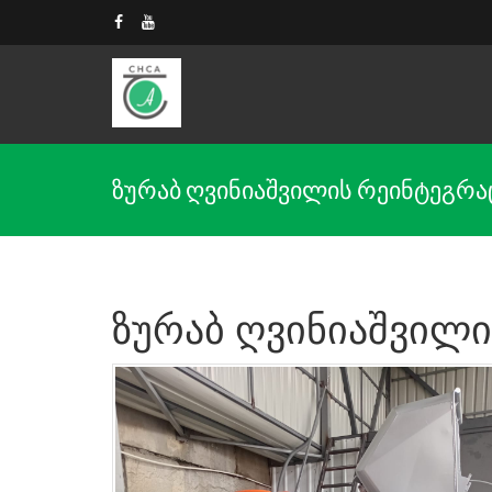
ზურაბ ღვინიაშვილის რეინტეგრაც
ზურაბ ღვინიაშვილი