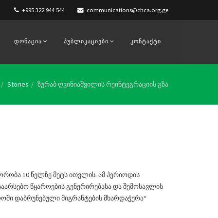
+995 322 944 544
communications@chca.org.ge
ᲓᲝᲜᲐᲪᲘᲐ
ᲞᲣᲑᲚᲘᲙᲐᲪᲘᲔᲑᲘ
ᲙᲝᲜᲢᲐᲥᲢᲘ
Stories
ზურაბ ღვინიაშვილის რეინტეგრაციის გზა
იორობა 10 წელზე მეტს ითვლის. ამ პერიოდის
საარსებო წყაროების გენერირებასა და შემოსავლის
ლოში დაბრუნებული მიგრანტების მხარდაჭერა“