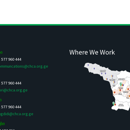
Where We Work
ი
5 577 960 444
ommuncations@chca.org.ge
5 577 960 444
ori@chca.org.ge
ი
5 577 960 444
ugdidi@chca.org.ge
უხი