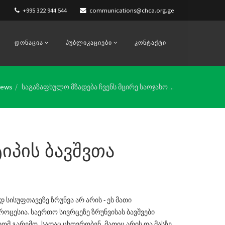
+995 322 944 544
communications@chca.org.ge
ᲓᲝᲜᲐᲪᲘᲐ
ᲞᲣᲑᲚᲘᲙᲐᲪᲘᲔᲑᲘ
ᲙᲝᲜᲢᲐᲥᲢᲘ
News
საგაზაფხულო მზადება ჩვენს მცირე საოჯახო ...
იპის ბავშვთა
სისუფთავეზე ზრუნვა არ არის - ეს მათი
ოცესია. საერთო სივრცეზე ზრუნვისას ბავშვები
ომ გარემო, სადაც ცხოვრობენ, მათიც არის და მასზე