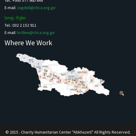
Tel.: +995 577 960 444
E-mail:
zugdidi@chca.org.ge
სოფ. რუხი
Tel.: 032 2 152 911
E-mail:
hotline@chca.org.ge
Where We Work
© 2015 . Charity Humanitarian Center "Abkhazeti" All Rights Reserved.