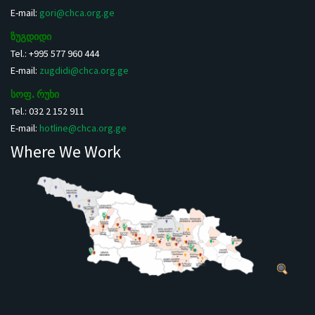
E-mail:
gori@chca.org.ge
ზუგდიდი
Tel.: +995 577 960 444
E-mail:
zugdidi@chca.org.ge
სოფ. რუხი
Tel.: 032 2 152 911
E-mail:
hotline@chca.org.ge
Where We Work