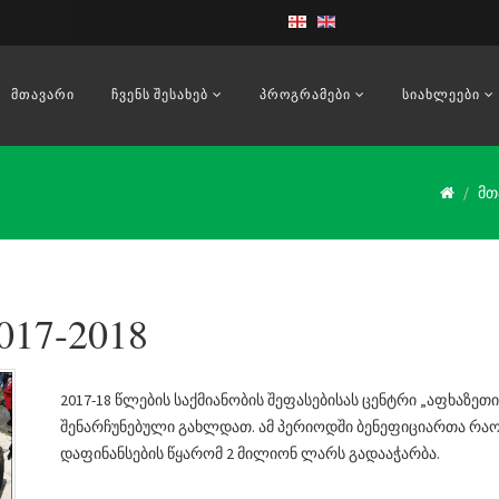
ᲛᲗᲐᲕᲐᲠᲘ
ᲩᲕᲔᲜᲡ ᲨᲔᲡᲐᲮᲔᲑ
ᲞᲠᲝᲒᲠᲐᲛᲔᲑᲘ
ᲡᲘᲐᲮᲚᲔᲔᲑᲘ
მთ
17-2018
2017-18 წლების საქმიანობის შეფასებისას ცენტრი „აფხაზე
შენარჩუნებული გახლდათ. ამ პერიოდში ბენეფიციართა რაო
დაფინანსების წყარომ 2 მილიონ ლარს გადააჭარბა.