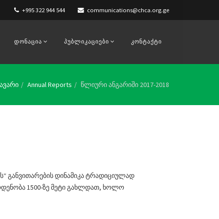
+995 322 944 544
communications@chca.org.ge
ᲓᲝᲜᲐᲪᲘᲐ
ᲞᲣᲑᲚᲘᲙᲐᲪᲘᲔᲑᲘ
ᲙᲝᲜᲢᲐᲥᲢᲘ
ავარი
Annual Reports
წლიური ანგარიში 2017-2018
თის“ განვითარების დინამიკა ტრადიციულად
დენობა 1500-ზე მეტი გახლდათ, ხოლო