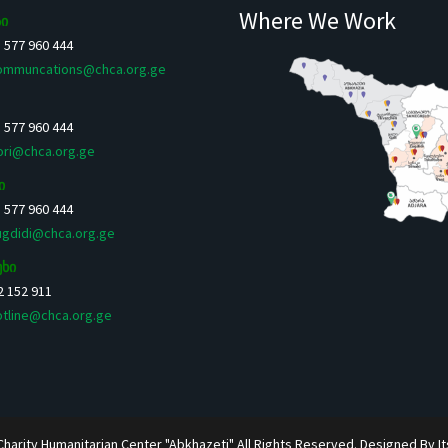
Where We Work
ი
5 577 960 444
ommuncations@chca.org.ge
5 577 960 444
ori@chca.org.ge
ი
5 577 960 444
ugdidi@chca.org.ge
უხი
 2 152 911
otline@chca.org.ge
Charity Humanitarian Center "Abkhazeti" All Rights Reserved. Designed By I