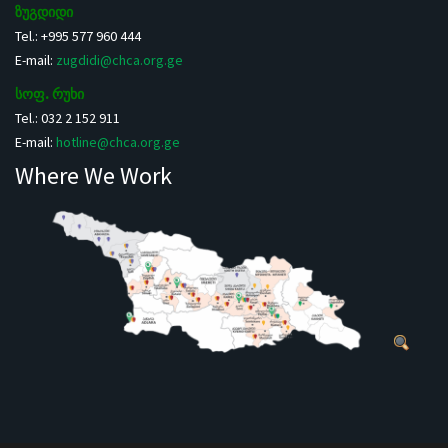
ზუგდიდი
Tel.: +995 577 960 444
E-mail:
zugdidi@chca.org.ge
სოფ. რუხი
Tel.: 032 2 152 911
E-mail:
hotline@chca.org.ge
Where We Work