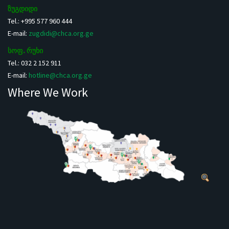
ზუგდიდი
Tel.: +995 577 960 444
E-mail:
zugdidi@chca.org.ge
სოფ. რუხი
Tel.: 032 2 152 911
E-mail:
hotline@chca.org.ge
Where We Work