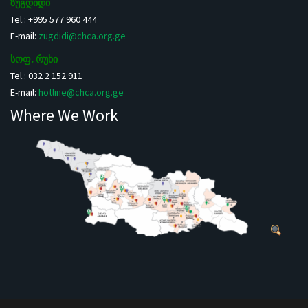
ზუგდიდი
Tel.: +995 577 960 444
E-mail:
zugdidi@chca.org.ge
სოფ. რუხი
Tel.: 032 2 152 911
E-mail:
hotline@chca.org.ge
Where We Work