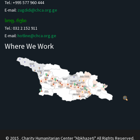
Tel.: +995 577 960 444
E-mail:
zugdidi@chca.org.ge
სოფ. რუხი
Tel.: 032 2 152 911
E-mail:
hotline@chca.org.ge
Where We Work
© 2015 . Charity Humanitarian Center "Abkhazeti" All Rights Reserved.