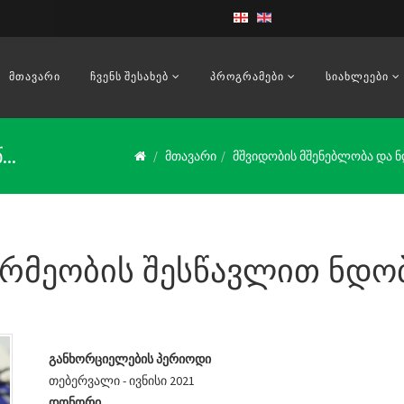
ᲛᲗᲐᲕᲐᲠᲘ
ᲩᲕᲔᲜᲡ ᲨᲔᲡᲐᲮᲔᲑ
ᲞᲠᲝᲒᲠᲐᲛᲔᲑᲘ
ᲡᲘᲐᲮᲚᲔᲔᲑᲘ
..
მთავარი
მშვიდობის მშენებლობა და 
არმეობის შესწავლით ნდო
განხორციელების
პერიოდი
თებერვალი - ივნისი 2021
დონორი