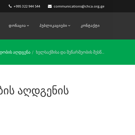
+995 322 944 544
communications@chca.org.ge
ᲓᲝᲜᲐᲪᲘᲐ
ᲞᲣᲑᲚᲘᲙᲐᲪᲘᲔᲑᲘ
ᲙᲝᲜᲢᲐᲥᲢᲘ
ნდობის აღდგენა
ხელსაქმისა და მეწარმეობის შესწ...
ბის აღდგენის