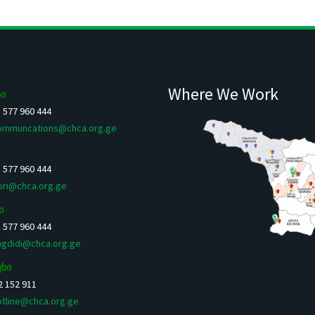
Where We Work
ი
5 577 960 444
ommuncations@chca.org.ge
5 577 960 444
ori@chca.org.ge
ი
5 577 960 444
ugdidi@chca.org.ge
უხი
 2 152 911
otline@chca.org.ge