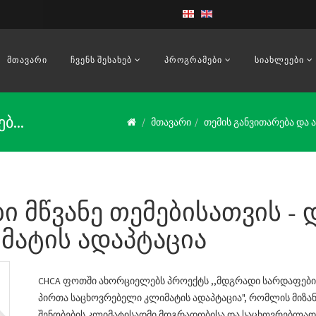
ᲛᲗᲐᲕᲐᲠᲘ
ᲩᲕᲔᲜᲡ ᲨᲔᲡᲐᲮᲔᲑ
ᲞᲠᲝᲒᲠᲐᲛᲔᲑᲘ
ᲡᲘᲐᲮᲚᲔᲔᲑᲘ
...
მთავარი
თემის განვითარება და
 მწვანე თემებისათვის -
მატის ადაპტაცია
CHCA ფოთში ახორციელებს პროექტს ,,მდგრადი სარდაფები 
პირთა საცხოვრებელი კლიმატის ადაპტაცია", რომლის მიზა
შენობების კლიმატისადმი მდგრადობისა და საცხოვრებლად