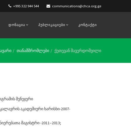
+995 322 944 544
communications@chca.org.ge
ᲓᲝᲜᲐᲪᲘᲐ
ᲞᲣᲑᲚᲘᲙᲐᲪᲘᲔᲑᲘ
ᲙᲝᲜᲢᲐᲥᲢᲘ
ავარი
თანამშრომლები
ქეთევან შავერდოშვილი
ოგრამის მენეჯერი
ალავრის აკადემიური ხარისხი-2007-
იერებათა მაგისტრი -2011–2013;