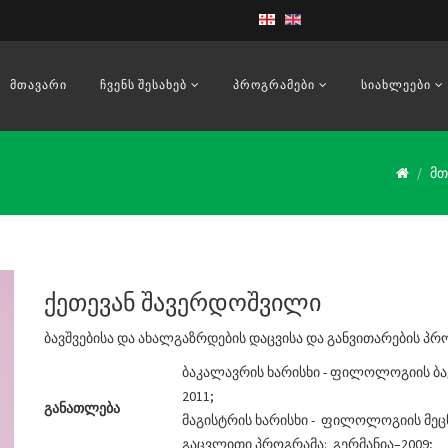
ᲛᲗᲐᲕᲐᲠᲘ
ᲩᲕᲔᲜᲡ ᲨᲔᲡᲐᲮᲔᲑ
ᲞᲠᲝᲒᲠᲐᲛᲔᲑᲘ
ᲡᲘᲐᲮᲚᲔᲔᲑᲘ
მთ
ქეთევან შავერდოშვილი
ბავშვებისა და ახალგაზრდების დაცვისა და განვითარების პრ
ბაკალავრის ხარისხი - ფილოლოგიის ბაკ
2011;
განათლება
მაგისტრის ხარისხი - ფილოლოგიის მეცნ
გაცვლითი
პროგრამა
:
გერმანია–2009;