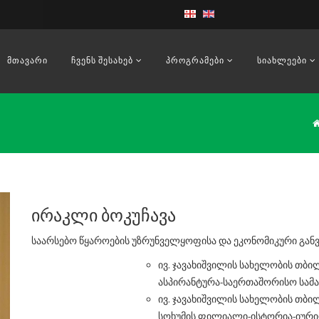
ᲛᲗᲐᲕᲐᲠᲘ
ᲩᲕᲔᲜᲡ ᲨᲔᲡᲐᲮᲔᲑ
ᲞᲠᲝᲒᲠᲐᲛᲔᲑᲘ
ᲡᲘᲐᲮᲚᲔᲔᲑᲘ
ირაკლი ბოკუჩავა
საარსებო წყაროების უზრუნველყოფისა და ეკონომიკური გან
ივ. ჯავახიშვილის სახელობის თბი
ასპირანტურა-საერთაშორისო სამა
ივ. ჯავახიშვილის სახელობის თბ
სოხუმის ფილიალი-ისტორია-იურ