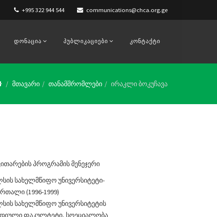
+995 322 944 544
communications@chca.org.ge
ᲓᲝᲜᲐᲪᲘᲐ
ᲞᲣᲑᲚᲘᲙᲐᲪᲘᲔᲑᲘ
ᲙᲝᲜᲢᲐᲥᲢᲘ
მთავარი
თანამშრომლები
ირაკლი ბოკუჩავა
ვითარების პროგრამის მენეჯერი
ლსის სახელმწიფო უნივერსიტეტი-
რთალი (1996-1999)
ილსის სახელმწიფო უნივერსიტეტის
იდიული ფაკულტეტი, სოეციალობა