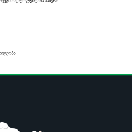
რვეგიის ლტოლვილთა საბჭოს
აწილეობა