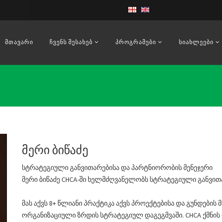
ᲛᲗᲐᲕᲐᲠᲘ
ᲩᲕᲔᲜᲡ ᲨᲔᲡᲐᲮᲔᲑ
ᲞᲠᲝᲒᲠᲐᲛᲔᲑᲘ
ᲡᲘᲐᲮᲚᲔᲔᲑᲘ
მერი ბიწაძე
სტრატეგიული განვითარებისა და პარტნიორობის მენეჯერი
მერი ბიწაძე CHCA-ში ხელმძღვანელობს სტრატეგიული განვი
მას აქვს 8+ წლიანი პრაქტიკა აქვს პროექტებისა და გუნდებ
ორგანიზაციული ზრდის სტრატეგიულ დაგეგმვაში. CHCA ქმნი