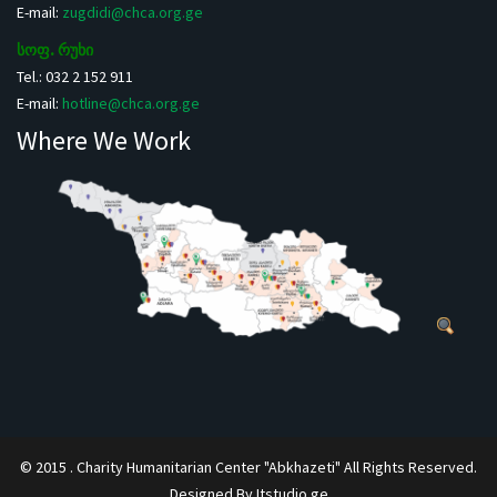
E-mail:
zugdidi@chca.org.ge
სოფ. რუხი
Tel.: 032 2 152 911
E-mail:
hotline@chca.org.ge
Where We Work
© 2015 . Charity Humanitarian Center "Abkhazeti" All Rights Reserved.
Designed By Itstudio.ge