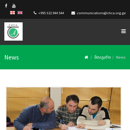
+995 322 944 544
communications@chca.org.ge
News
მთავარი
News