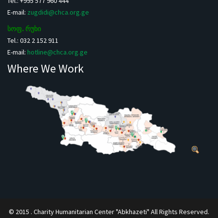
Tel.: +995 577 960 444
E-mail:
zugdidi@chca.org.ge
სოფ. რუხი
Tel.: 032 2 152 911
E-mail:
hotline@chca.org.ge
Where We Work
© 2015 . Charity Humanitarian Center "Abkhazeti" All Rights Reserved.