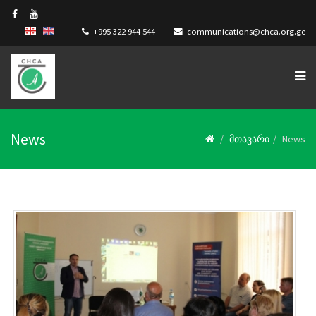
+995 322 944 544
communications@chca.org.ge
News
მთავარი
News