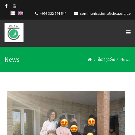
+995 322 944 544
communications@chca.org.ge
News
მთავარი
News